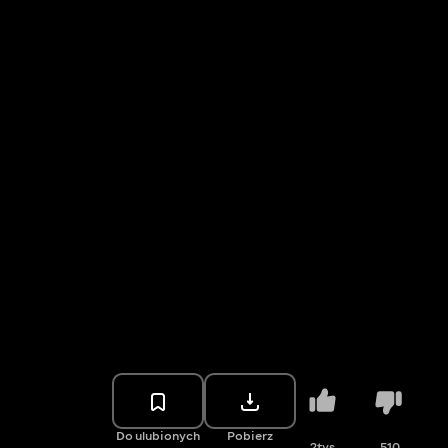
Do ulubionych
Pobierz
2tys.
510