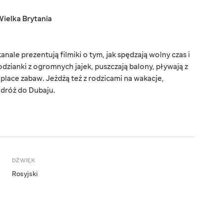
ielka Brytania
ale prezentują filmiki o tym, jak spędzają wolny czas i
odzianki z ogromnych jajek, puszczają balony, pływają z
lace zabaw. Jeżdżą też z rodzicami na wakacje,
odróż do Dubaju.
DŹWIĘK
Rosyjski