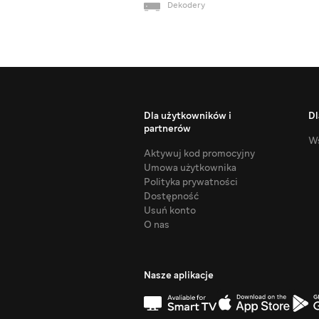
Dekodery
Dla użytkowników i
Dl
partnerów
Ws
Aktywuj kod promocyjny
Umowa użytkownika
Polityka prywatności
Dostępność
Usuń konto
O nas
Nasze aplikacje