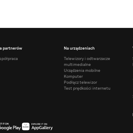
a partnerów
Na urządzeniach
półpraca
Telewizory i odtwarzacze
multimedialne
Urządzenia mobilne
Komputer
Podłącz telewizor
Test prędkości internetu