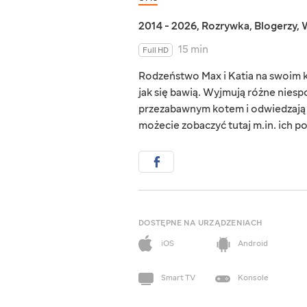
2014 - 2026
,
Rozrywka
,
Blogerzy
,
W
15 min
Full HD
Rodzeństwo Max i Katia na swoim kan
jak się bawią. Wyjmują różne niesp
przezabawnym kotem i odwiedzają p
możecie zobaczyć tutaj m.in. ich p
DOSTĘPNE NA URZĄDZENIACH
iOS
Android
Smart TV
Konsole