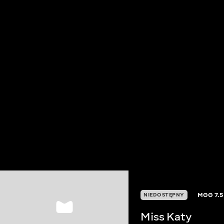
MGG
7.5
NIEDOSTĘPNY
Miss Katy