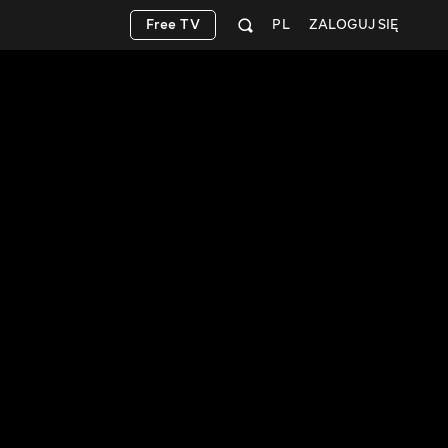
Free TV
PL
ZALOGUJ SIĘ