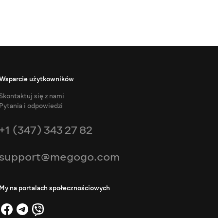
Wsparcie użytkowników
Skontaktuj się z nami
Pytania i odpowiedzi
+1 (347) 343 27 82
support@megogo.com
My na portalach społecznościowych