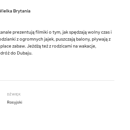
ielka Brytania
ale prezentują filmiki o tym, jak spędzają wolny czas i
odzianki z ogromnych jajek, puszczają balony, pływają z
lace zabaw. Jeżdżą też z rodzicami na wakacje,
odróż do Dubaju.
DŹWIĘK
Rosyjski