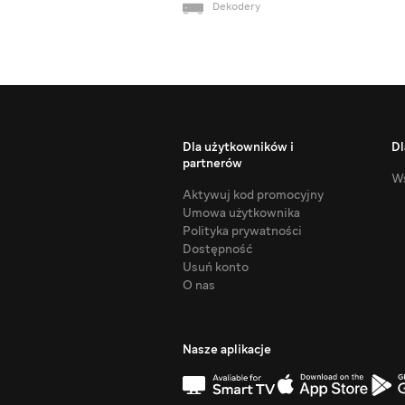
Dekodery
Dla użytkowników i
Dl
partnerów
Ws
Aktywuj kod promocyjny
Umowa użytkownika
Polityka prywatności
Dostępność
Usuń konto
O nas
Nasze aplikacje