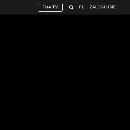
Free TV
PL
ZALOGUJ SIĘ