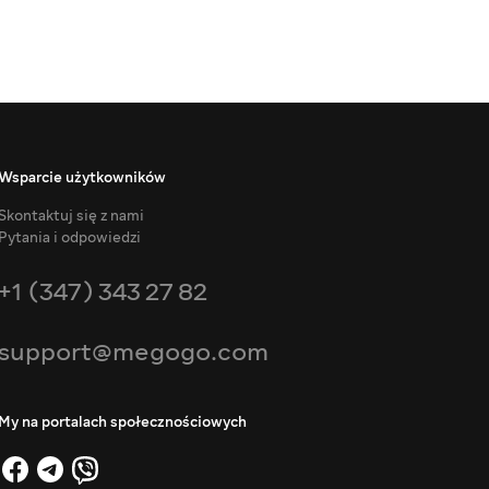
Wsparcie użytkowników
Skontaktuj się z nami
Pytania i odpowiedzi
+1 (347) 343 27 82
support@megogo.com
My na portalach społecznościowych