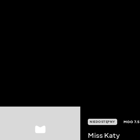
MGG
7.5
NIEDOSTĘPNY
Miss Katy