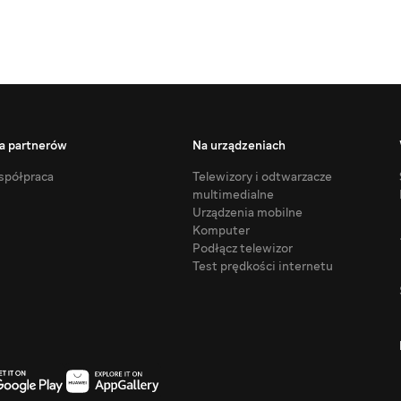
a partnerów
Na urządzeniach
półpraca
Telewizory i odtwarzacze
multimedialne
Urządzenia mobilne
Komputer
Podłącz telewizor
Test prędkości internetu