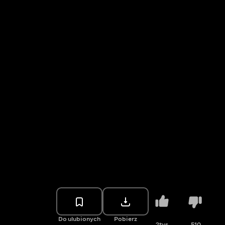
Do ulubionych
Pobierz
2tys.
510