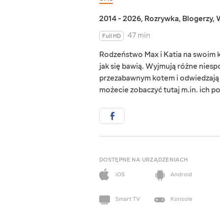
2014 - 2026
,
Rozrywka
,
Blogerzy
,
W
47 min
Full HD
Rodzeństwo Max i Katia na swoim kan
jak się bawią. Wyjmują różne niesp
przezabawnym kotem i odwiedzają p
możecie zobaczyć tutaj m.in. ich p
DOSTĘPNE NA URZĄDZENIACH
iOS
Android
Smart TV
Konsole