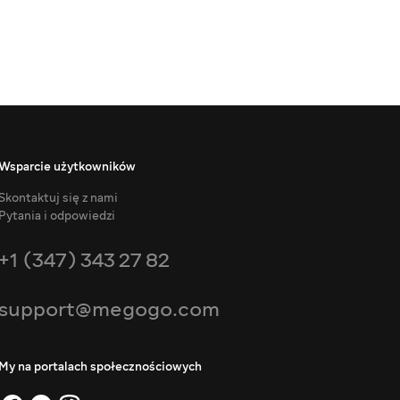
Wsparcie użytkowników
Skontaktuj się z nami
Pytania i odpowiedzi
+1 (347) 343 27 82
support@megogo.com
My na portalach społecznościowych