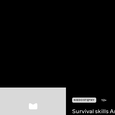
12+
NIEDOSTĘPNY
Survival skills