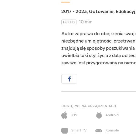
2017 - 2023
,
Gotowanie
,
Edukacyj
10 min
Full HD
Autor zaprasza do obejrzenia swoj
niezbędne umiejętności przetrwan
znajdują się sposoby poszukiwania 
uwielbia taki styl życia z dala od 
zawsze jest przygotowany na nieoc
DOSTĘPNE NA URZĄDZENIACH
iOS
Android
Smart TV
Konsole