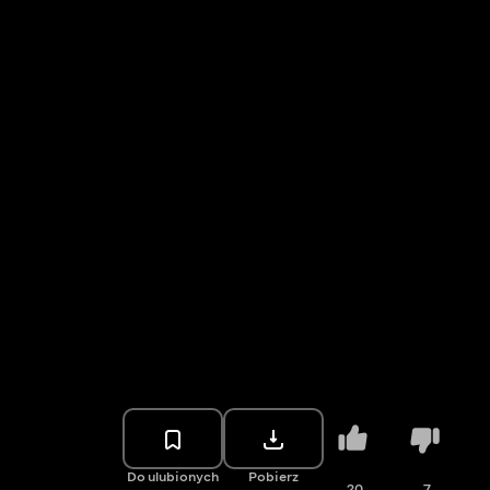
Do ulubionych
Pobierz
20
7