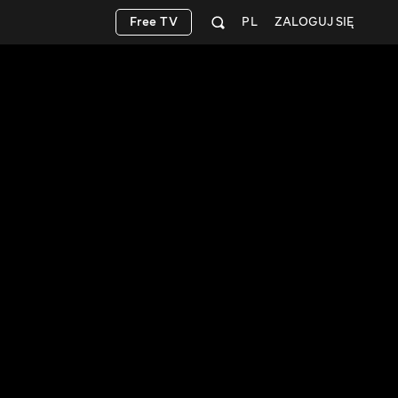
Free TV
PL
ZALOGUJ SIĘ