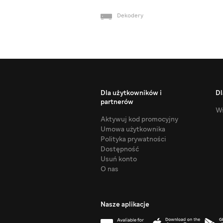
Dekodery
Dla użytkowników i
Dl
partnerów
Ws
Aktywuj kod promocyjny
Umowa użytkownika
Polityka prywatności
Dostępność
Usuń konto
O nas
Nasze aplikacje