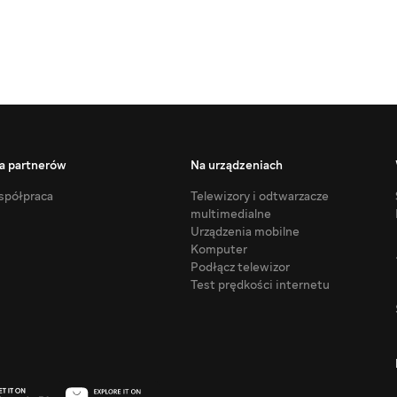
a partnerów
Na urządzeniach
półpraca
Telewizory i odtwarzacze
multimedialne
Urządzenia mobilne
Komputer
Podłącz telewizor
Test prędkości internetu