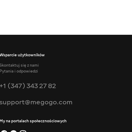
Wsparcie użytkowników
Skontaktuj się z nami
Pytania i odpowiedzi
+1 (347) 343 27 82
support@megogo.com
My na portalach społecznościowych