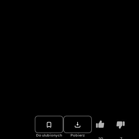
Do ulubionych
Pobierz
20
7