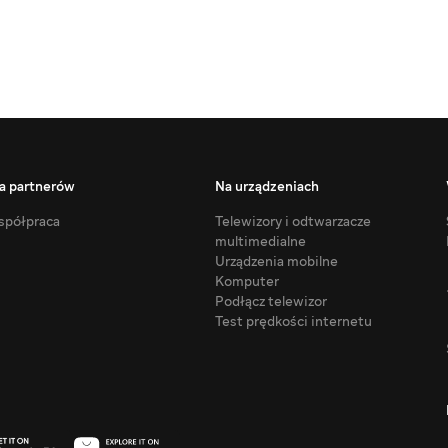
a partnerów
Na urządzeniach
półpraca
Telewizory i odtwarzacze
multimedialne
Urządzenia mobilne
Komputer
Podłącz telewizor
Test prędkości internetu