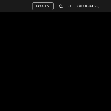
Free TV
PL
ZALOGUJ SIĘ