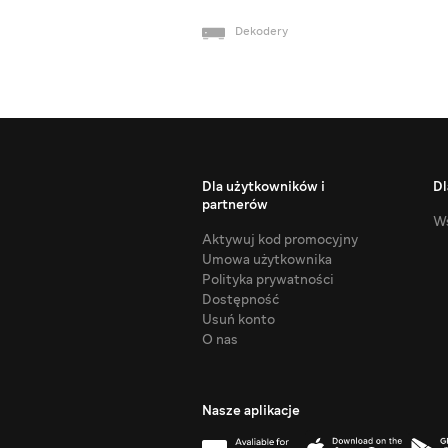
Dekodery
Dla użytkowników i
Dl
partnerów
Ws
Aktywuj kod promocyjny
Umowa użytkownika
Polityka prywatności
Dostępność
Usuń konto
O nas
Nasze aplikacje