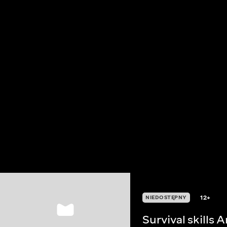
12+
NIEDOSTĘPNY
Survival skills