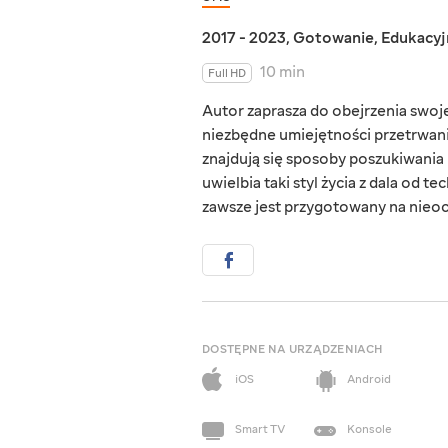
2017 - 2023
,
Gotowanie
,
Edukacyj
10 min
Full HD
Autor zaprasza do obejrzenia swoj
niezbędne umiejętności przetrwan
znajdują się sposoby poszukiwania 
uwielbia taki styl życia z dala od 
zawsze jest przygotowany na nieoc
DOSTĘPNE NA URZĄDZENIACH
iOS
Android
Smart TV
Konsole