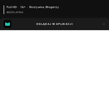
Full HD
16+
Rozrywka
,
Blogerzy
BEZPŁATNIE
24
7
OGLĄDAJ W APLIKACJI
Dodano do ulubionych
UDOSTĘPNIJ
Sezon 1
Facebook
Kopiuj link
ODCINEK 20
ODCINEK 21
2020 - 2023
,
Ukraina
Rozrywka
,
Blogerzy
DŹWIĘK
Rosyjski