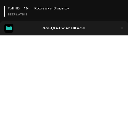
Full HD
16+
Rozrywka
,
Blogerzy
BEZPŁATNIE
24
7
OGLĄDAJ W APLIKACJI
Dodano do ulubionych
UDOSTĘPNIJ
Sezon 1
Facebook
Kopiuj link
ODCINEK 25
ODCINEK 26
2020 - 2023
,
Ukraina
Rozrywka
,
Blogerzy
DŹWIĘK
Rosyjski