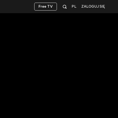
Free TV
PL
ZALOGUJ SIĘ