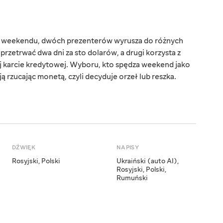
u weekendu, dwóch prezenterów wyrusza do różnych
 przetrwać dwa dni za sto dolarów, a drugi korzysta z
 karcie kredytowej. Wyboru, kto spędza weekend jako
ją rzucając monetą, czyli decyduje orzeł lub reszka.
DŹWIĘK
NAPISY
Rosyjski
,
Polski
Ukraiński (auto AI)
,
Rosyjski
,
Polski
,
Rumuński