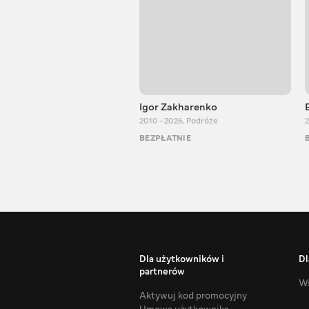
Igor Zakharenko
2010 - 2026
,
Podróże
2
BEZPŁATNIE
Dla użytkowników i
Dl
partnerów
Ws
Aktywuj kod promocyjny