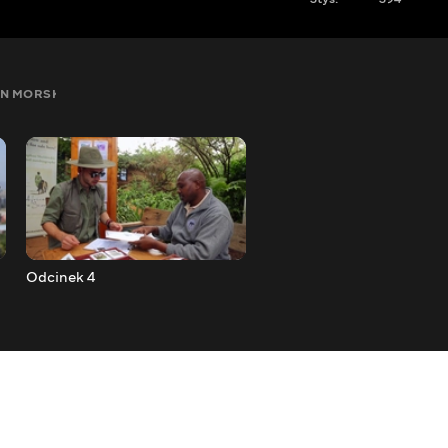
N MORSKI 3
SEZON 4
Odcinek 4
Odcinek 5