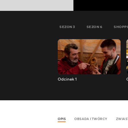
SEZON 3
SEZON 6
SHOPPI
Odcinek 1
OPIS
OBSADA I TWÓRCY
ZWIAS