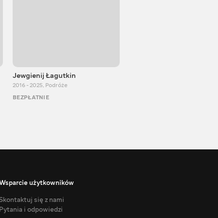
Jewgienij Łagutkin
Сo w kinie?
2016 - 2025
,
Podróże
2021
,
Rozrywka
BEZPŁATNIE
BEZPŁATNIE
Wsparcie użytkowników
Skontaktuj się z nami
Pytania i odpowiedzi