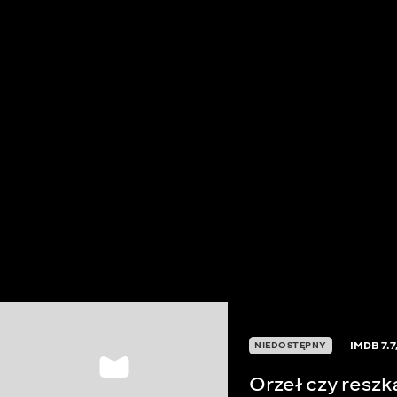
IMDB
7.7
NIEDOSTĘPNY
Orzeł czy reszk