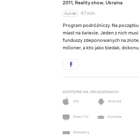
2011
,
Reality show
,
Ukraina
47 min
Full HD
Program podróżniczy. Na początk
miast na świecie. Jeden z nich musi
funduszy zdeponowanych na złotej
milioner, a kto jako biedak, dokonu
DOSTĘPNE NA URZĄDZENIACH
iOS
Android
Smart TV
Konsole
Dekodery