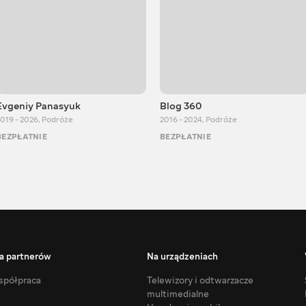
Evgeniy Panasyuk
Blog 360
019 - 2026
,
Podróże
2016 - 2024
,
Podróże
BEZPŁATNIE
BEZPŁATNIE
a partnerów
Na urządzeniach
półpraca
Telewizory i odtwarzacze
multimedialne