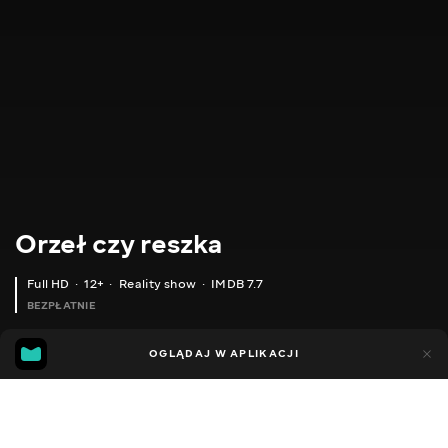
Orzeł czy reszka
Full HD
12+
Reality show
IMDB 7.7
BEZPŁATNIE
IMDB
MGG
3tys.
OGLĄDAJ W APLIKACJI
394
7.7
6.6
Dodano do ulubionych
UDOSTĘPNIJ
Sezon 3
Sezon 6
Shopping. Sezon 1
Sezon morski
Sez