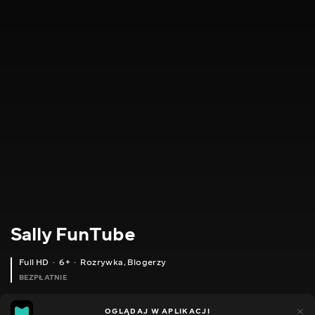
Sally FunTube
Full HD
6+
Rozrywka
,
Blogerzy
BEZPŁATNIE
16
14
OGLĄDAJ W APLIKACJI