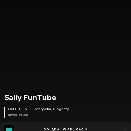
Sally FunTube
Full HD
6+
Rozrywka
,
Blogerzy
BEZPŁATNIE
16
14
OGLĄDAJ W APLIKACJI