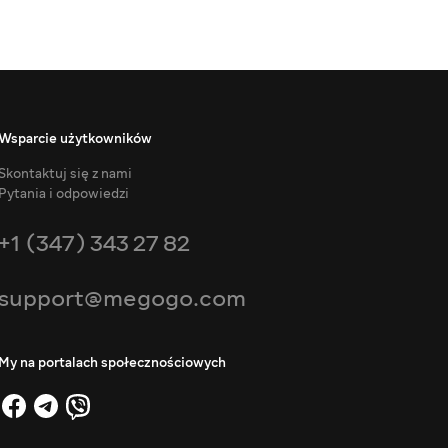
Wsparcie użytkowników
Skontaktuj się z nami
Pytania i odpowiedzi
+1 (347) 343 27 82
support@megogo.com
My na portalach społecznościowych