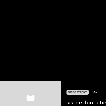
6+
NIEDOSTĘPNY
sisters fun tube