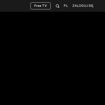
Free TV
PL
ZALOGUJ SIĘ