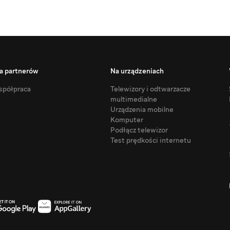
a partnerów
Na urządzeniach
półpraca
Telewizory i odtwarzacze
multimedialne
Urządzenia mobilne
Komputer
Podłącz telewizor
Test prędkości internetu