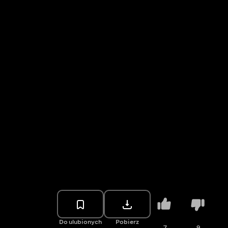
Do ulubionych
Pobierz
7
9