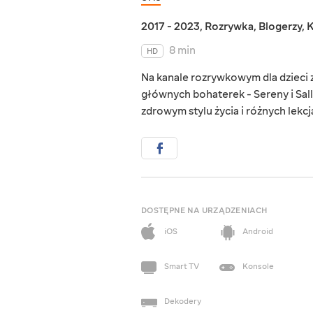
2017 - 2023
,
Rozrywka
,
Blogerzy
,
K
8 min
HD
Na kanale rozrywkowym dla dzieci zn
głównych bohaterek - Sereny i Sall
zdrowym stylu życia i różnych lekc
DOSTĘPNE NA URZĄDZENIACH
iOS
Android
Smart TV
Konsole
Dekodery