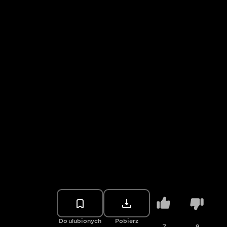
Do ulubionych
Pobierz
7
9