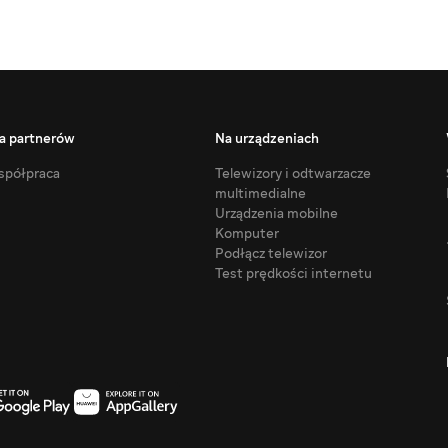
a partnerów
Na urządzeniach
półpraca
Telewizory i odtwarzacze
multimedialne
Urządzenia mobilne
Komputer
Podłącz telewizor
Test prędkości internetu