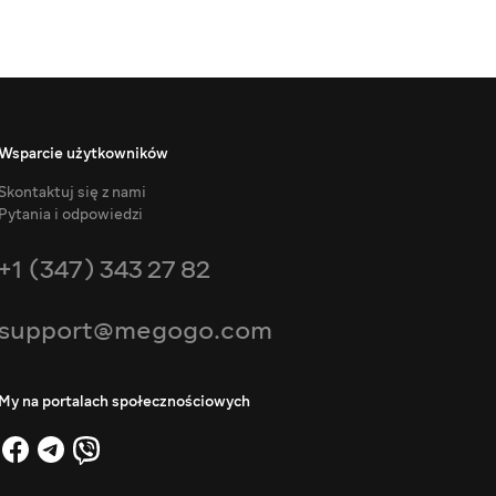
Wsparcie użytkowników
Skontaktuj się z nami
Pytania i odpowiedzi
+1 (347) 343 27 82
support@megogo.com
My na portalach społecznościowych