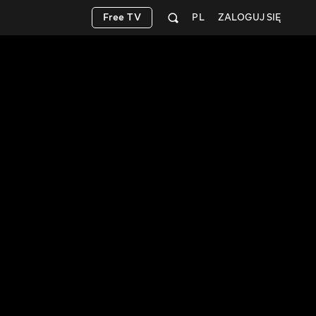
Free TV
PL
ZALOGUJ SIĘ