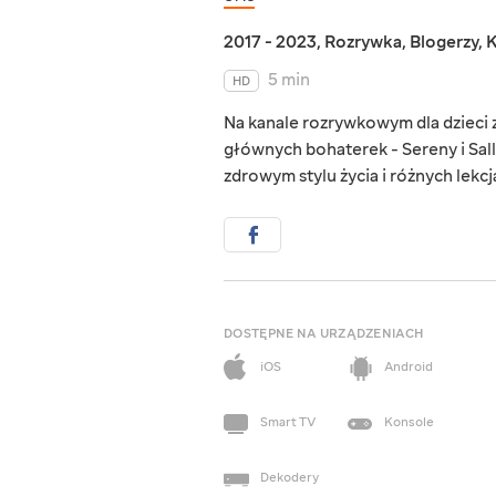
2017 - 2023
,
Rozrywka
,
Blogerzy
,
K
5 min
HD
Na kanale rozrywkowym dla dzieci zn
głównych bohaterek - Sereny i Sall
zdrowym stylu życia i różnych lekc
DOSTĘPNE NA URZĄDZENIACH
iOS
Android
Smart TV
Konsole
Dekodery