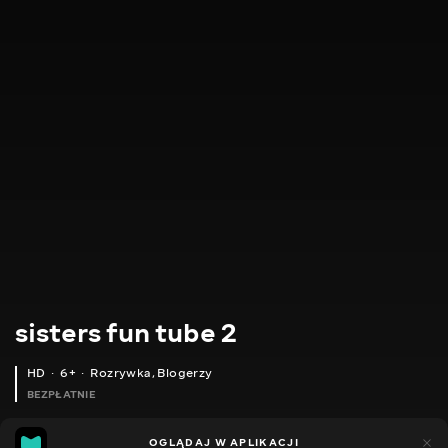
sisters fun tube 2
HD
6+
Rozrywka
,
Blogerzy
BEZPŁATNIE
7
9
OGLĄDAJ W APLIKACJI