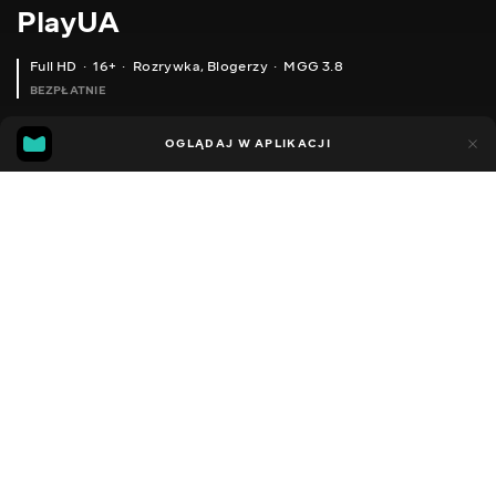
PlayUA
Full HD
16+
Rozrywka
,
Blogerzy
MGG 3.8
BEZPŁATNIE
MGG
99
32
OGLĄDAJ W APLIKACJI
3.8
Dodano do ulubionych
UDOSTĘPNIJ
Sezon 8
Facebook
Kopiuj link
ODCINEK 96
ODCINEK 95
2013 - 2025
,
Ukraina
Rozrywka
,
Blogerzy
DŹWIĘK