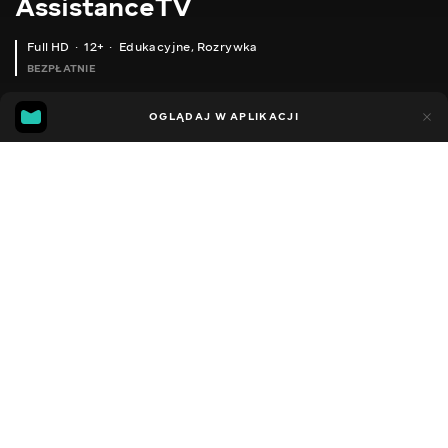
AssistanceTV
Full HD
12+
Edukacyjne
,
Rozrywka
BEZPŁATNIE
49
57
OGLĄDAJ W APLIKACJI
Dodano do ulubionych
UDOSTĘPNIJ
Sezon 1
Facebook
Kopiuj link
СЕРІЯ 150
СЕРІЯ 149
2013 - 2023
,
Ukraina
Edukacyjne
,
Rozrywka
,
Blogerzy
DŹWIĘK
Rosyjski