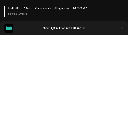
Full HD
16+
Rozrywka
,
Blogerzy
MGG 4.1
BEZPŁATNIE
MGG
89
32
OGLĄDAJ W APLIKACJI
4.1
Dodano do ulubionych
UDOSTĘPNIJ
Sezon 1
Facebook
Kopiuj link
ЛАЙФХАКИ ДЛЯ ШКОЛИ ЯК СТАТИ ВІДМІННИКОМ BACK TO SCHOOL
ОБРАЗИ В ШКОЛУ ТРЕНДИ ОСЕНІ 2019 BACK TO SCHOOL
2013 - 2023
,
Ukraina
Rozrywka
,
Blogerzy
DŹWIĘK
Rosyjski