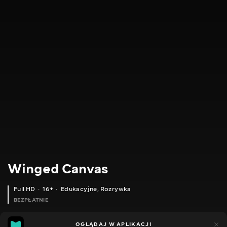
Winged Canvas
Full HD
16+
Edukacyjne
,
Rozrywka
BEZPŁATNIE
10
7
OGLĄDAJ W APLIKACJI