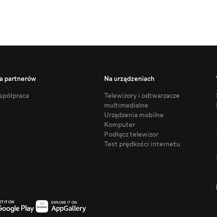
a partnerów
Na urządzeniach
półpraca
Telewizory i odtwarzacze
multimedialne
Urządzenia mobilne
Komputer
Podłącz telewizor
Test prędkości internetu