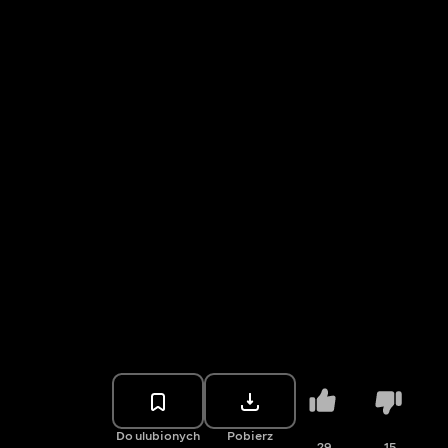
Do ulubionych
Pobierz
29
15