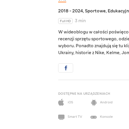
2018 - 2024
,
Sportowe
,
Edukacyj
3 min
Full HD
W wideoblogu w całości poświęco
recenzji sprzętu sportowego, odzi
wyboru. Ponadto znajdują się tu kl
Ukrainy, historie z Nike, Kelme, Jo
DOSTĘPNE NA URZĄDZENIACH
iOS
Android
Smart TV
Konsole