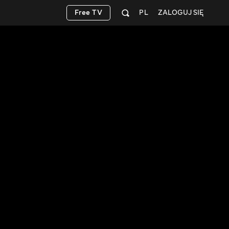
Free TV
PL
ZALOGUJ SIĘ