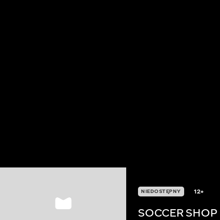
12+
NIEDOSTĘPNY
SOCCER SHOP