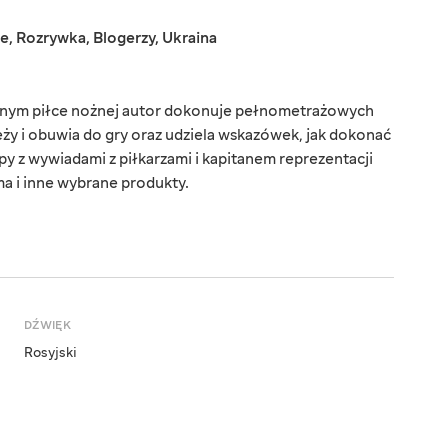
ne
,
Rozrywka
,
Blogerzy
,
Ukraina
nym piłce nożnej autor dokonuje pełnometrażowych
eży i obuwia do gry oraz udziela wskazówek, jak dokonać
ipy z wywiadami z piłkarzami i kapitanem reprezentacji
ma i inne wybrane produkty.
DŹWIĘK
Rosyjski