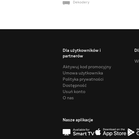
Dekodery
Dla użytkowników i
Dl
partnerów
Ws
Aktywuj kod promocyjny
Umowa użytkownika
Polityka prywatności
Dostępność
Usuń konto
O nas
Nasze aplikacje