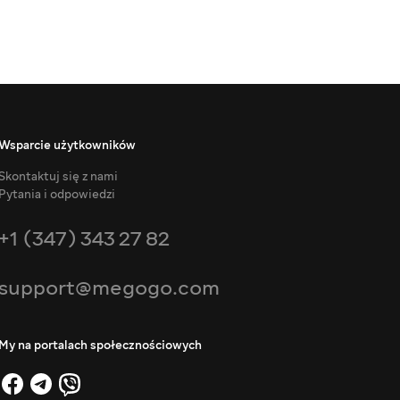
Wsparcie użytkowników
Skontaktuj się z nami
Pytania i odpowiedzi
+1 (347) 343 27 82
support@megogo.com
My na portalach społecznościowych