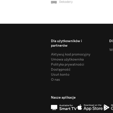
Dekodery
Dla użytkowników i
Dl
partnerów
Ws
Aktywuj kod promocyjny
Umowa użytkownika
Polityka prywatności
Dostępność
Usuń konto
O nas
Nasze aplikacje