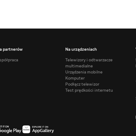
a partnerów
Na urządzeniach
półpraca
Telewizory i odtwarzacze
multimedialne
Urządzenia mobilne
Komputer
Podłącz telewizor
Test prędkości internetu