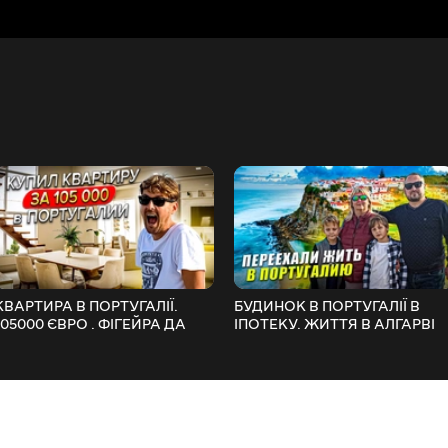
КВАРТИРА В ПОРТУГАЛІЇ.
БУДИНОК В ПОРТУГАЛІЇ В
105000 ЄВРО . ФІГЕЙРА ДА
ІПОТЕКУ. ЖИТТЯ В АЛГАРВІ
ФОШ. WITHPORTUGAL