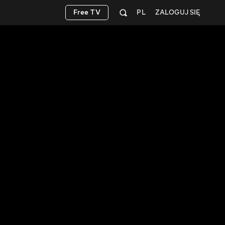
Free TV
PL
ZALOGUJ SIĘ