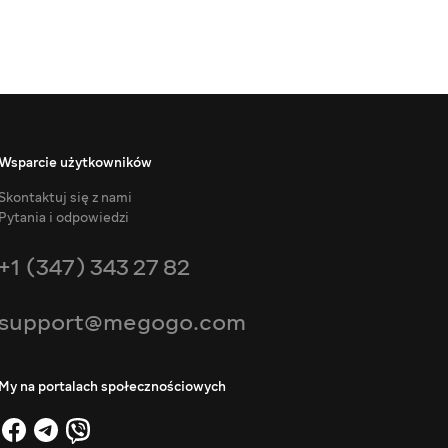
Wsparcie użytkowników
Skontaktuj się z nami
Pytania i odpowiedzi
+1 (347) 343 27 82
support@megogo.com
My na portalach społecznościowych