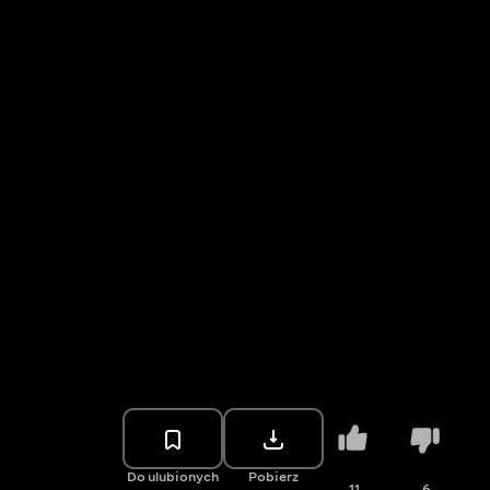
Do ulubionych
Pobierz
11
6