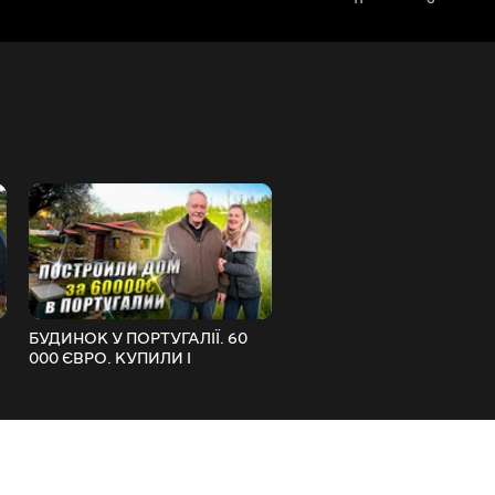
БУДИНОК У ПОРТУГАЛІЇ. 60
Мобілізація у Донецьку . В
000 ЄВРО. КУПИЛИ І
із ДНР у 2022 . Українці у
ПЕРЕБУДУВАЛИ САМІ .
Португалії
WITHPORTUGAL