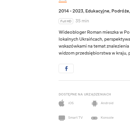
2014 - 2023
,
Edukacyjne
,
Podróże
35 min
Full HD
Wideobloger Roman mieszka w Portu
lokalnych Ukraińcach, perspektywac
wskazówkami na temat znalezienia 
widzom przedsiębiorstwa w kraju, p
DOSTĘPNE NA URZĄDZENIACH
iOS
Android
Smart TV
Konsole