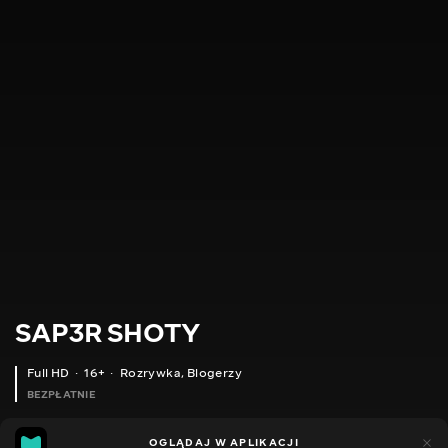
SAP3R SHOTY
Full HD
16+
Rozrywka
,
Blogerzy
BEZPŁATNIE
9
5
OGLĄDAJ W APLIKACJI