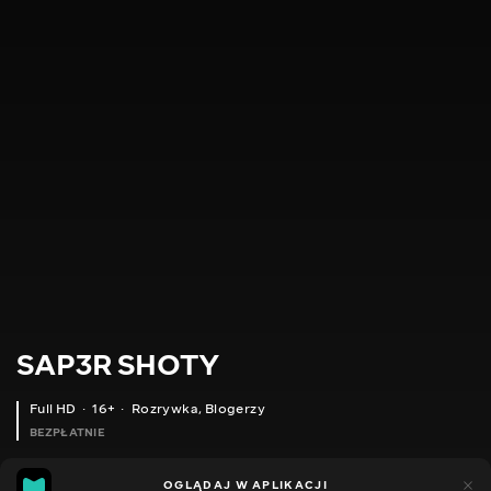
SAP3R SHOTY
Full HD
16+
Rozrywka
,
Blogerzy
BEZPŁATNIE
9
5
OGLĄDAJ W APLIKACJI