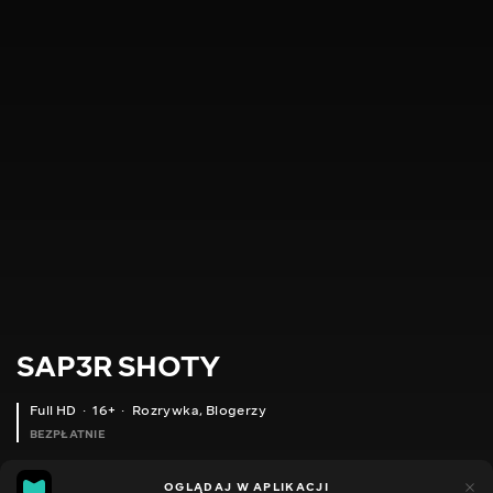
SAP3R SHOTY
Full HD
16+
Rozrywka
,
Blogerzy
BEZPŁATNIE
9
5
OGLĄDAJ W APLIKACJI