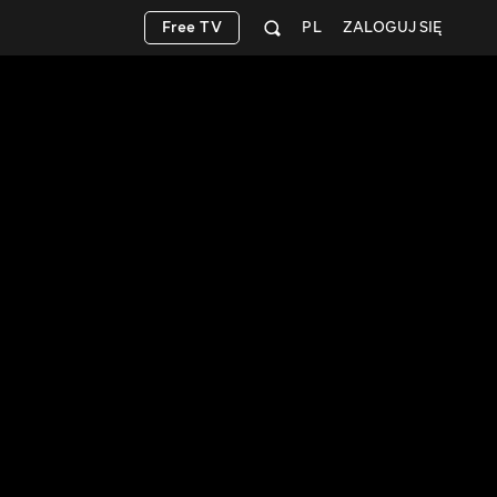
Free TV
PL
ZALOGUJ SIĘ