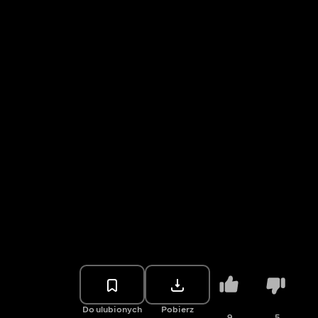
Do ulubionych
Pobierz
9
5