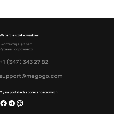
Wsparcie użytkowników
Skontaktuj się z nami
Pytania i odpowiedzi
+1 (347) 343 27 82
support@megogo.com
My na portalach społecznościowych