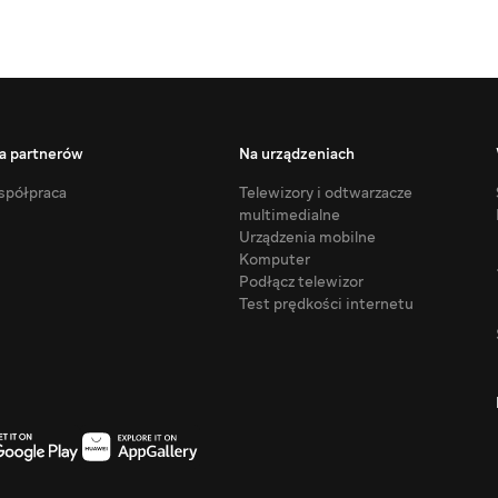
a partnerów
Na urządzeniach
półpraca
Telewizory i odtwarzacze
multimedialne
Urządzenia mobilne
Komputer
Podłącz telewizor
Test prędkości internetu