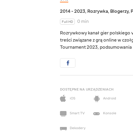
2014 - 2023
,
Rozrywka
,
Blogerzy
,
0 min
Full HD
Rozrywkowy kanał gier polskiego vl
treści związane z grą online w czo
Tournament 2023, podsumowania mi
DOSTĘPNE NA URZĄDZENIACH
iOS
Android
Smart TV
Konsole
Dekodery