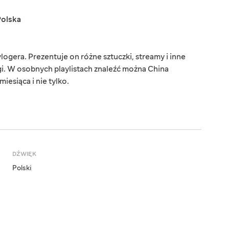
Polska
ogera. Prezentuje on różne sztuczki, streamy i inne
łgi. W osobnych playlistach znaleźć można China
esiąca i nie tylko.
DŹWIĘK
Polski