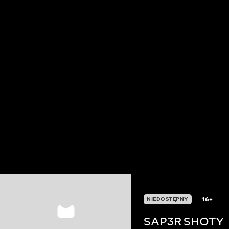
16+
NIEDOSTĘPNY
SAP3R SHOTY