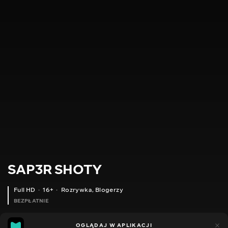
SAP3R SHOTY
Full HD
16+
Rozrywka
,
Blogerzy
BEZPŁATNIE
9
5
OGLĄDAJ W APLIKACJI