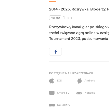
2014 - 2023
,
Rozrywka
,
Blogerzy
,
1 min
Full HD
Rozrywkowy kanał gier polskiego vl
treści związane z grą online w czo
Tournament 2023, podsumowania mi
DOSTĘPNE NA URZĄDZENIACH
iOS
Android
Smart TV
Konsole
Dekodery