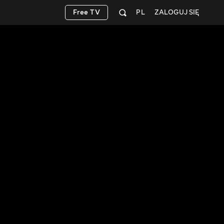
Free TV
PL
ZALOGUJ SIĘ