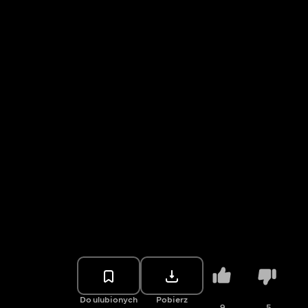
Do ulubionych
Pobierz
9
5