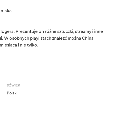
Polska
ogera. Prezentuje on różne sztuczki, streamy i inne
łgi. W osobnych playlistach znaleźć można China
esiąca i nie tylko.
DŹWIĘK
Polski