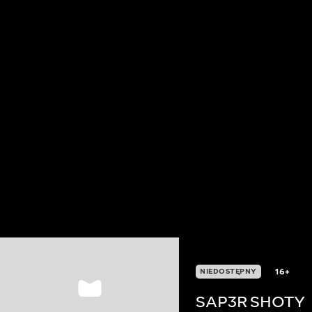
16+
NIEDOSTĘPNY
SAP3R SHOTY