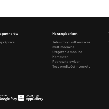
a partnerów
Na urządzeniach
półpraca
Telewizory i odtwarzacze
multimedialne
Urządzenia mobilne
Komputer
Podłącz telewizor
Test prędkości internetu