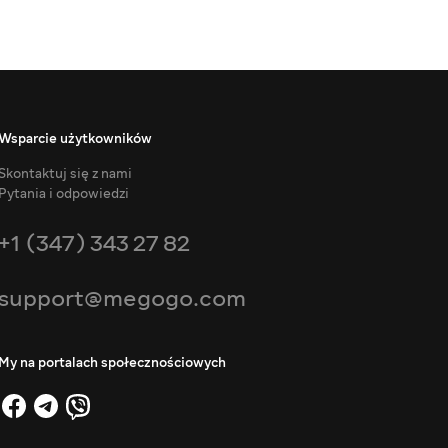
Wsparcie użytkowników
Skontaktuj się z nami
Pytania i odpowiedzi
+1 (347) 343 27 82
support@megogo.com
My na portalach społecznościowych