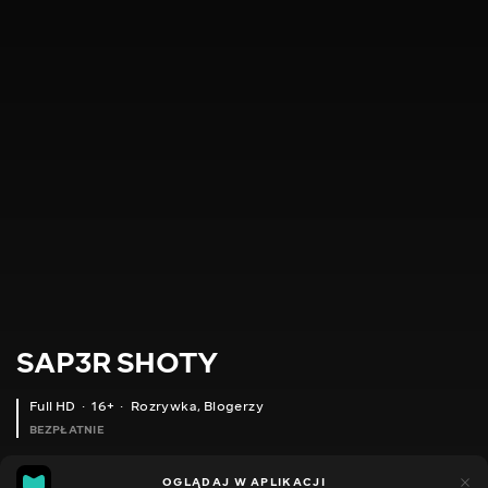
SAP3R SHOTY
Full HD
16+
Rozrywka
,
Blogerzy
BEZPŁATNIE
9
5
OGLĄDAJ W APLIKACJI