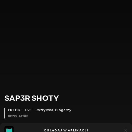
SAP3R SHOTY
Full HD
16+
Rozrywka
,
Blogerzy
BEZPŁATNIE
9
5
OGLĄDAJ W APLIKACJI