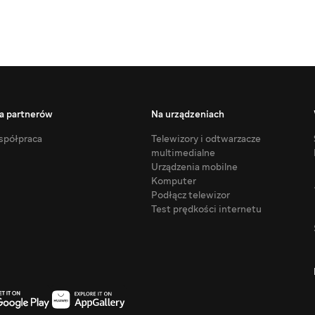
a partnerów
Na urządzeniach
półpraca
Telewizory i odtwarzacze
multimedialne
Urządzenia mobilne
Komputer
Podłącz telewizor
Test prędkości internetu