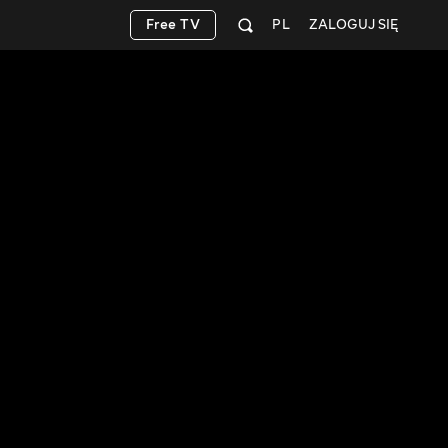
Free TV
PL
ZALOGUJ SIĘ