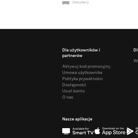
Dekodery
Dla użytkowników i
Dl
partnerów
Ws
Aktywuj kod promocyjny
Umowa użytkownika
Polityka prywatności
Dostępność
Usuń konto
O nas
Nasze aplikacje