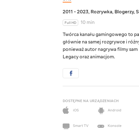
2011 - 2023
,
Rozrywka
,
Blogerzy
,
S
10 min
Full HD
Twórca kanału gamingowego to pasj
głównie na samej rozgrywce i różn
ponieważ autor nagrywa filmy sam 
Legacy oraz animacjom.
DOSTĘPNE NA URZĄDZENIACH
iOS
Android
Smart TV
Konsole