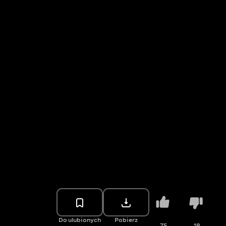
Do ulubionych
Pobierz
75
18