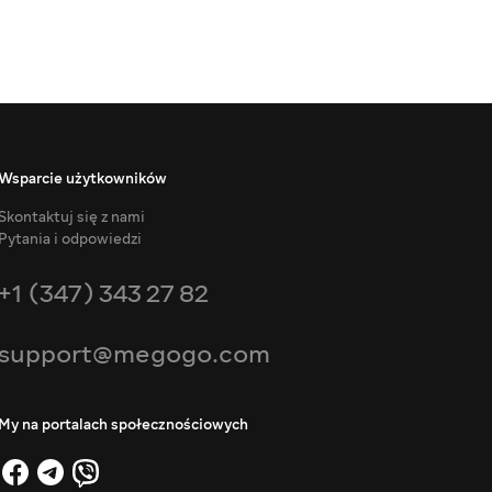
Wsparcie użytkowników
Skontaktuj się z nami
Pytania i odpowiedzi
+1 (347) 343 27 82
support@megogo.com
My na portalach społecznościowych