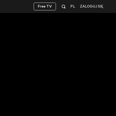
Free TV
PL
ZALOGUJ SIĘ