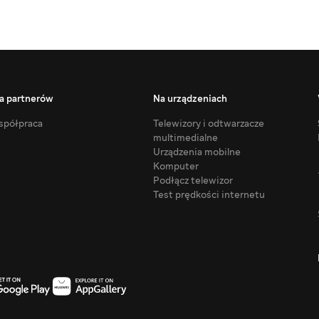
a partnerów
Na urządzeniach
półpraca
Telewizory i odtwarzacze
multimedialne
Urządzenia mobilne
Komputer
Podłącz telewizor
Test prędkości internetu