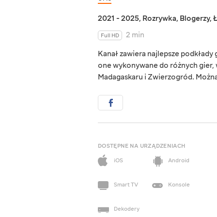
2021 - 2025
,
Rozrywka
,
Blogerzy
,
2 min
Full HD
Kanał zawiera najlepsze podkłady
one wykonywane do różnych gier, w
Madagaskaru i Zwierzogród. Można 
DOSTĘPNE NA URZĄDZENIACH
iOS
Android
Smart TV
Konsole
Dekodery