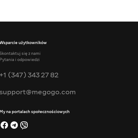
Wsparcie użytkowników
Skontaktuj się z nami
Pytania i odpowiedzi
+1 (347) 343 27 82
support@megogo.com
My na portalach społecznościowych