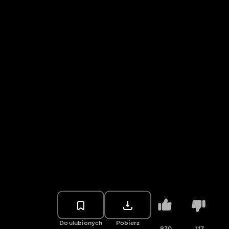
Do ulubionych
Pobierz
830
117