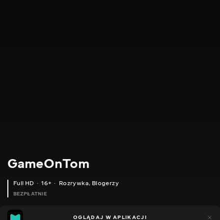
GameOnTom
Full HD
16+
Rozrywka
,
Blogerzy
BEZPŁATNIE
31
14
OGLĄDAJ W APLIKACJI