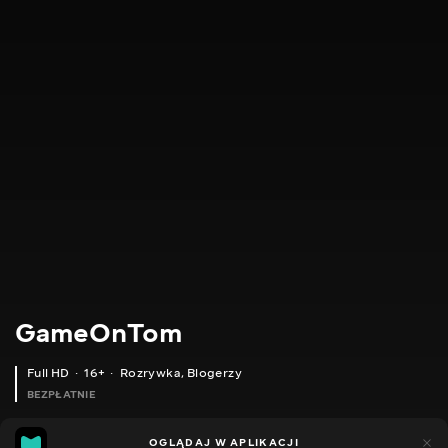
GameOnTom
Full HD
16+
Rozrywka
,
Blogerzy
BEZPŁATNIE
31
14
OGLĄDAJ W APLIKACJI