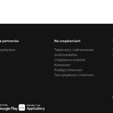
a partnerów
Na urządzeniach
półpraca
Telewizory i odtwarzacze
multimedialne
Urządzenia mobilne
Komputer
Podłącz telewizor
Test prędkości internetu