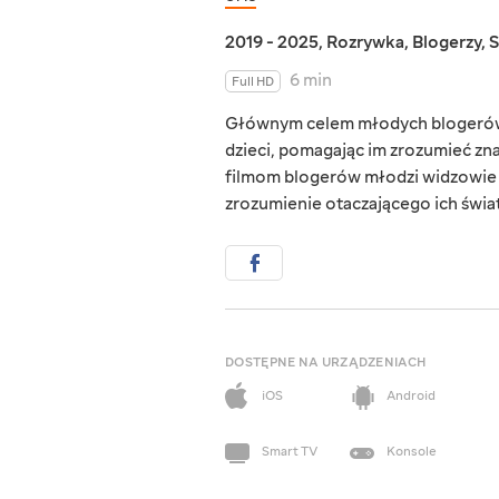
2019 - 2025
,
Rozrywka
,
Blogerzy
,
S
6 min
Full HD
Głównym celem młodych blogerów je
dzieci, pomagając im zrozumieć zna
filmom blogerów młodzi widzowie ro
zrozumienie otaczającego ich świa
DOSTĘPNE NA URZĄDZENIACH
iOS
Android
Smart TV
Konsole