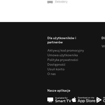
Dekodery
Dla użytkowników i
Dl
partnerów
Ws
Aktywuj kod promocyjny
Umowa użytkownika
Polityka prywatności
Dostępność
Usuń konto
O nas
Nasze aplikacje