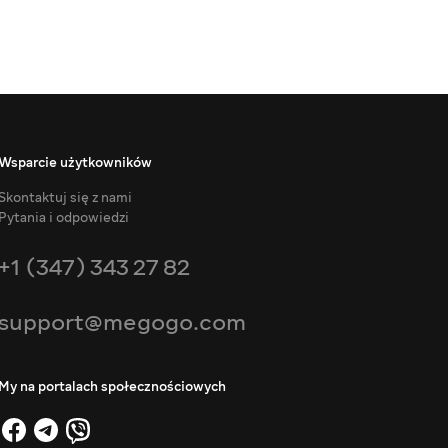
Wsparcie użytkowników
Skontaktuj się z nami
Pytania i odpowiedzi
+1 (347) 343 27 82
support@megogo.com
My na portalach społecznościowych