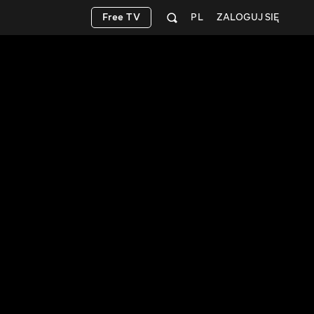
Free TV
PL
ZALOGUJ SIĘ