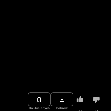
Do ulubionych
Pobierz
67
13