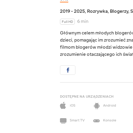
2019 - 2025
,
Rozrywka
,
Blogerzy
,
S
6 min
Full HD
Głównym celem młodych blogerów je
dzieci, pomagając im zrozumieć zna
filmom blogerów młodzi widzowie ro
zrozumienie otaczającego ich świa
DOSTĘPNE NA URZĄDZENIACH
iOS
Android
Smart TV
Konsole