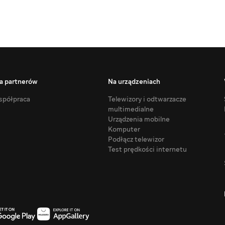
a partnerów
Na urządzeniach
półpraca
Telewizory i odtwarzacze
multimedialne
Urządzenia mobilne
Komputer
Podłącz telewizor
Test prędkości internetu