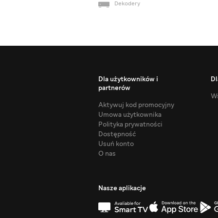
Dekodery
Dla użytkowników i
Dl
partnerów
Ws
Aktywuj kod promocyjny
Umowa użytkownika
Polityka prywatności
Dostępność
Usuń konto
O nas
Nasze aplikacje