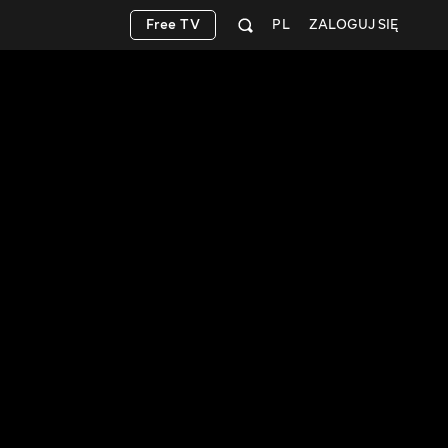
Free TV
PL
ZALOGUJ SIĘ