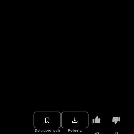
Do ulubionych
Pobierz
67
13