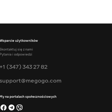
Wsparcie użytkowników
Skontaktuj się z nami
Pytania i odpowiedzi
+1 (347) 343 27 82
support@megogo.com
My na portalach społecznościowych