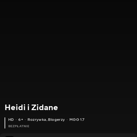
Heidi i Zidane
HD
6+
Rozrywka
,
Blogerzy
MGG 1.7
BEZPŁATNIE