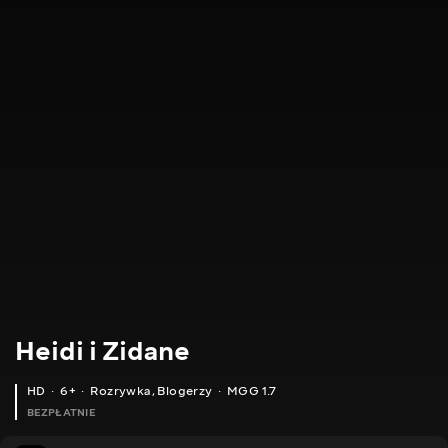
Heidi i Zidane
HD
6+
Rozrywka
,
Blogerzy
MGG 1.7
BEZPŁATNIE