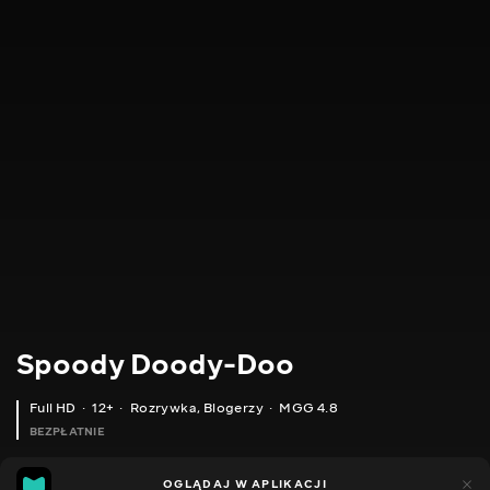
Spoody Doody-Doo
Full HD
12+
Rozrywka
,
Blogerzy
MGG 4.8
BEZPŁATNIE
MGG
446
144
OGLĄDAJ W APLIKACJI