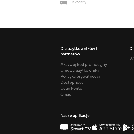
Dekodery
Dla użytkowników i
Dl
partnerów
Ws
Aktywuj kod promocyjny
Umowa użytkownika
Polityka prywatności
Dostępność
Usuń konto
O nas
Nasze aplikacje