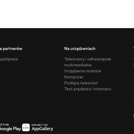
a partnerów
Na urządzeniach
półpraca
Telewizory i odtwarzacze
multimedialne
Urządzenia mobilne
Komputer
Podłącz telewizor
Test prędkości internetu