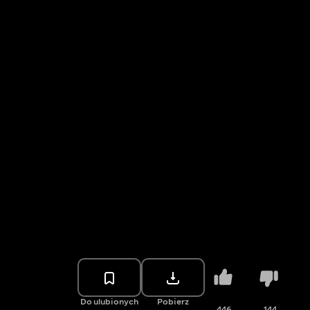
Do ulubionych
Pobierz
446
144