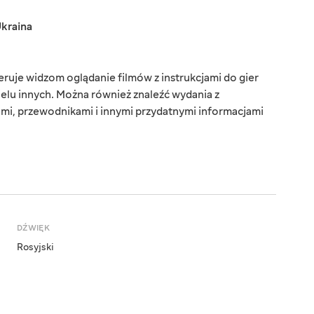
kraina
uje widzom oglądanie filmów z instrukcjami do gier
wielu innych. Można również znaleźć wydania z
ami, przewodnikami i innymi przydatnymi informacjami
DŹWIĘK
Rosyjski