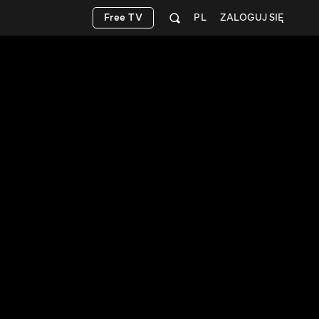
Free TV
PL
ZALOGUJ SIĘ