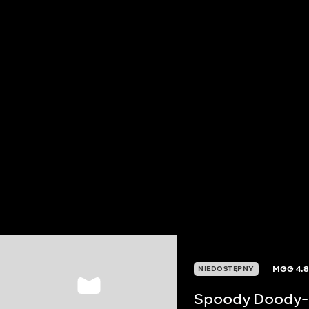
MGG
4.
NIEDOSTĘPNY
Spoody Doody