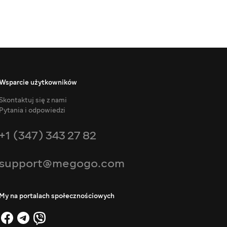
Wsparcie użytkowników
Skontaktuj się z nami
Pytania i odpowiedzi
+1 (347) 343 27 82
support@megogo.com
My na portalach społecznościowych