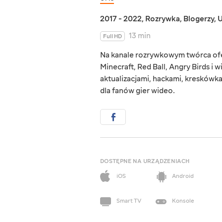
2017 - 2022
,
Rozrywka
,
Blogerzy
,
U
13 min
Full HD
Na kanale rozrywkowym twórca ofer
Minecraft, Red Ball, Angry Birds i 
aktualizacjami, hackami, kreskówk
dla fanów gier wideo.
DOSTĘPNE NA URZĄDZENIACH
iOS
Android
Smart TV
Konsole