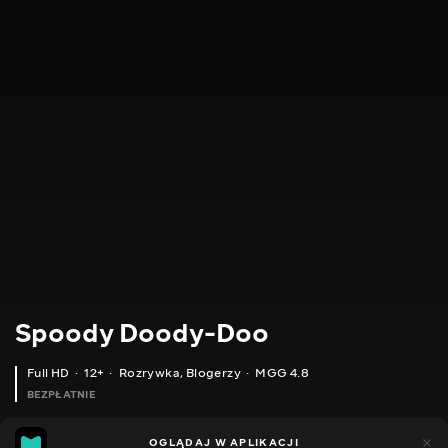
Spoody Doody-Doo
Full HD
12+
Rozrywka
,
Blogerzy
MGG 4.8
BEZPŁATNIE
MGG
448
OGLĄDAJ W APLIKACJI
144