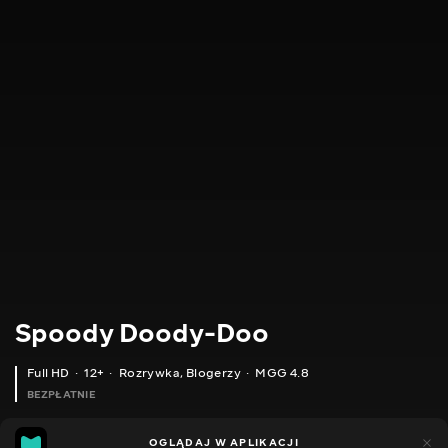
Spoody Doody-Doo
Full HD
12+
Rozrywka
,
Blogerzy
MGG 4.8
BEZPŁATNIE
MGG
448
OGLĄDAJ W APLIKACJI
144