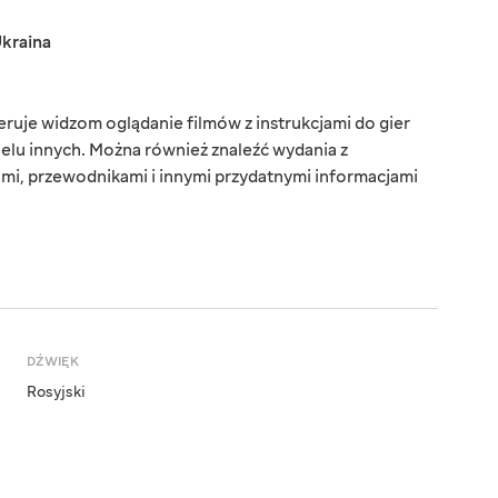
kraina
uje widzom oglądanie filmów z instrukcjami do gier
wielu innych. Można również znaleźć wydania z
ami, przewodnikami i innymi przydatnymi informacjami
DŹWIĘK
Rosyjski