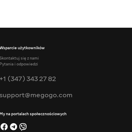
Wsparcie użytkowników
Skontaktuj się z nami
Pytania i odpowiedzi
+1 (347) 343 27 82
support@megogo.com
My na portalach społecznościowych