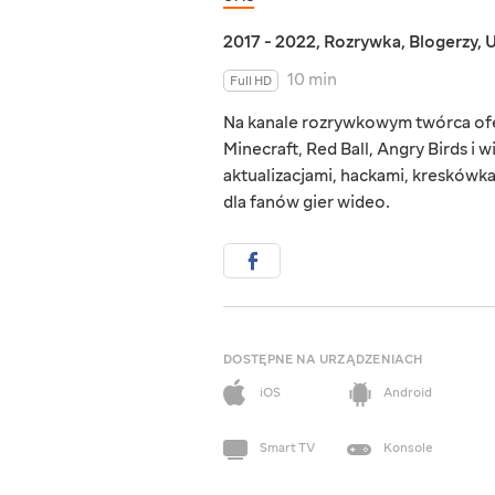
2017 - 2022
,
Rozrywka
,
Blogerzy
,
U
10 min
Full HD
Na kanale rozrywkowym twórca ofer
Minecraft, Red Ball, Angry Birds i 
aktualizacjami, hackami, kreskówk
dla fanów gier wideo.
DOSTĘPNE NA URZĄDZENIACH
iOS
Android
Smart TV
Konsole