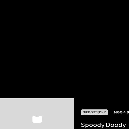
MGG
4.
NIEDOSTĘPNY
Spoody Doody