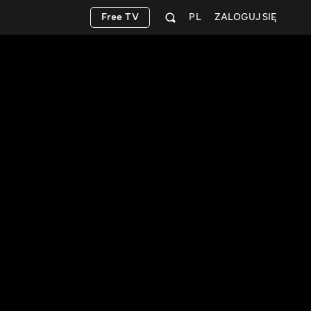
Free TV
PL
ZALOGUJ SIĘ