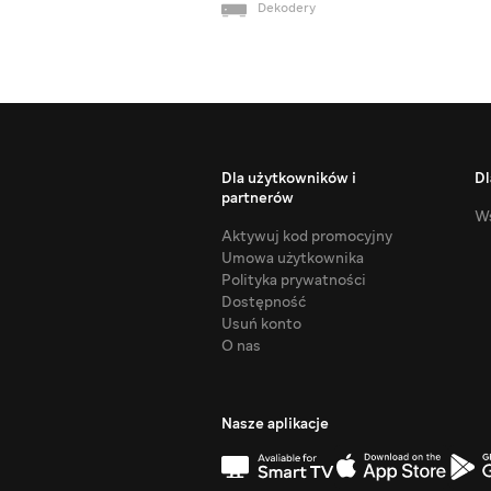
Dekodery
Dla użytkowników i
Dl
partnerów
Ws
Aktywuj kod promocyjny
Umowa użytkownika
Polityka prywatności
Dostępność
Usuń konto
O nas
Nasze aplikacje