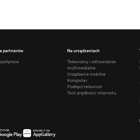
a partnerów
Na urządzeniach
półpraca
Telewizory i odtwarzacze
multimedialne
Urządzenia mobilne
Komputer
Podłącz telewizor
Test prędkości internetu