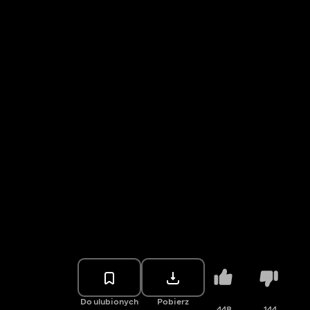
Do ulubionych
Pobierz
448
144