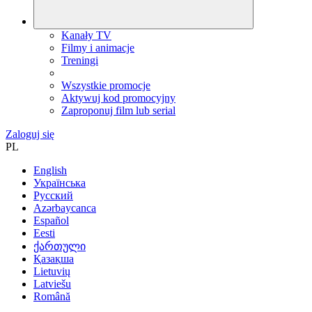
Kanały TV
Filmy i animacje
Treningi
Wszystkie promocje
Aktywuj kod promocyjny
Zaproponuj film lub serial
Zaloguj się
PL
English
Українська
Русский
Azərbaycanca
Español
Eesti
ქართული
Қазақша
Lietuvių
Latviešu
Română