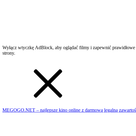
Wyłącz wtyczkę AdBlock, aby oglądać filmy i zapewnić prawidłowe 
strony.
MEGOGO.NET – najlepsze kino online z darmową legalną zawartoś