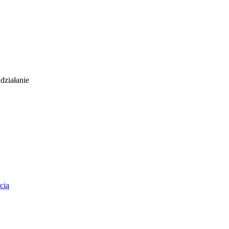
działanie
cią