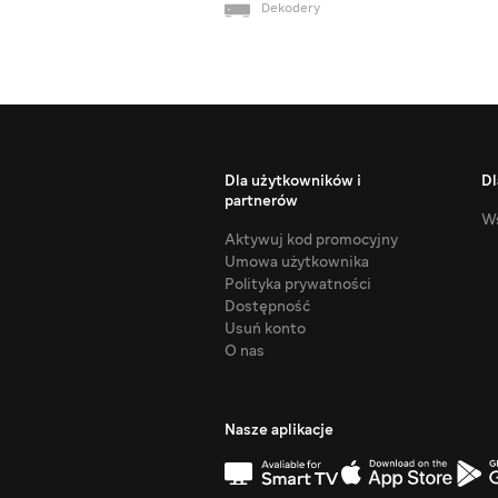
Dekodery
Dla użytkowników i
Dl
partnerów
Ws
Aktywuj kod promocyjny
Umowa użytkownika
Polityka prywatności
Dostępność
Usuń konto
O nas
Nasze aplikacje