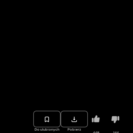
Do ulubionych
Pobierz
448
144