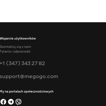
Wsparcie użytkowników
Skontaktuj się z nami
Pytania i odpowiedzi
+1 (347) 343 27 82
support@megogo.com
My na portalach społecznościowych