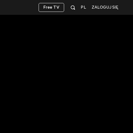
Free TV
PL
ZALOGUJ SIĘ