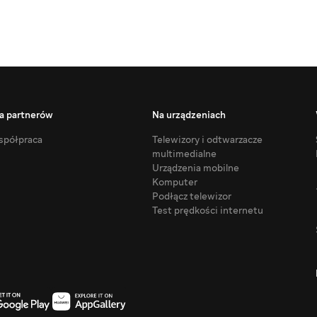
a partnerów
Na urządzeniach
półpraca
Telewizory i odtwarzacze
multimedialne
Urządzenia mobilne
Komputer
Podłącz telewizor
Test prędkości internetu