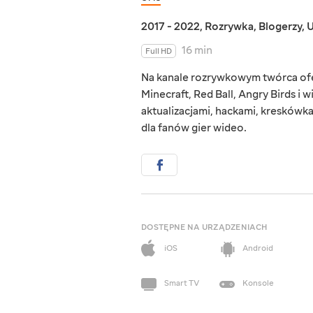
2017 - 2022
,
Rozrywka
,
Blogerzy
,
U
16 min
Full HD
Na kanale rozrywkowym twórca ofer
Minecraft, Red Ball, Angry Birds i 
aktualizacjami, hackami, kreskówk
dla fanów gier wideo.
DOSTĘPNE NA URZĄDZENIACH
iOS
Android
Smart TV
Konsole