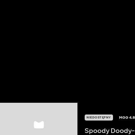
MGG
4.
NIEDOSTĘPNY
Spoody Doody