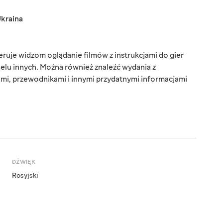
kraina
uje widzom oglądanie filmów z instrukcjami do gier
wielu innych. Można również znaleźć wydania z
ami, przewodnikami i innymi przydatnymi informacjami
DŹWIĘK
Rosyjski