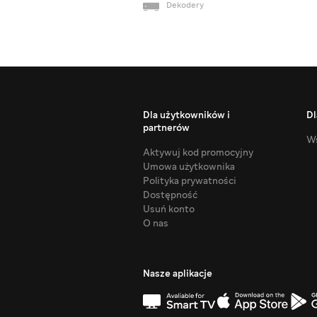
Dekodery
Dla użytkowników i
Dl
partnerów
Ws
Aktywuj kod promocyjny
Umowa użytkownika
Polityka prywatności
Dostępność
Usuń konto
O nas
Nasze aplikacje