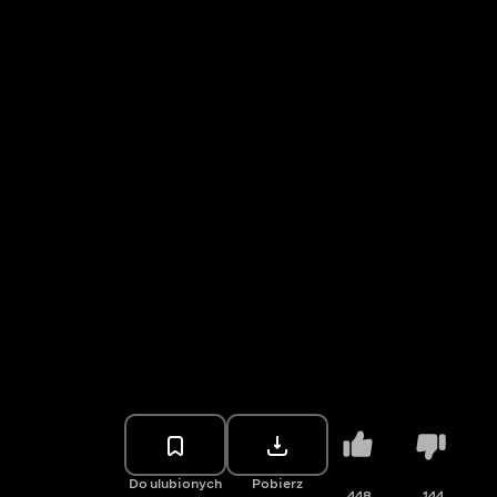
Do ulubionych
Pobierz
448
144