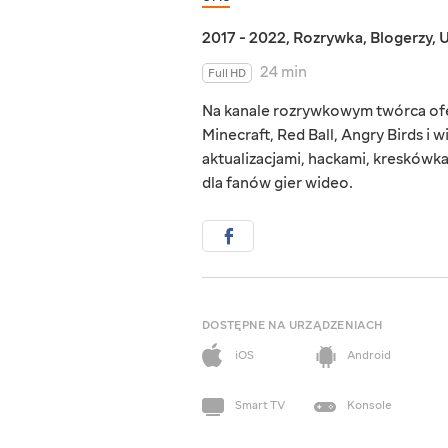
2017 - 2022
,
Rozrywka
,
Blogerzy
,
U
24 min
Full HD
Na kanale rozrywkowym twórca ofer
Minecraft, Red Ball, Angry Birds i 
aktualizacjami, hackami, kreskówk
dla fanów gier wideo.
DOSTĘPNE NA URZĄDZENIACH
iOS
Android
Smart TV
Konsole