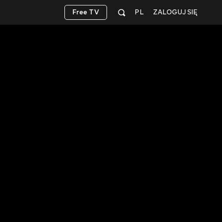
Free TV
PL
ZALOGUJ SIĘ