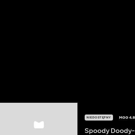
MGG
4.
NIEDOSTĘPNY
Spoody Doody