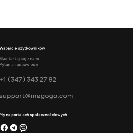
Wsparcie użytkowników
Skontaktuj się z nami
Pytania i odpowiedzi
+1 (347) 343 27 82
support@megogo.com
My na portalach społecznościowych