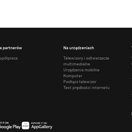
a partnerów
Na urządzeniach
półpraca
Telewizory i odtwarzacze
multimedialne
Urządzenia mobilne
Komputer
Podłącz telewizor
Test prędkości internetu