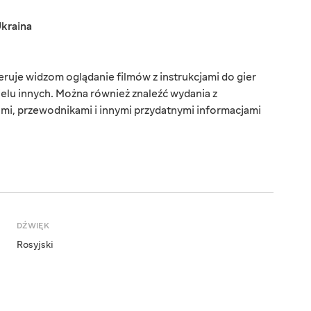
kraina
uje widzom oglądanie filmów z instrukcjami do gier
wielu innych. Można również znaleźć wydania z
ami, przewodnikami i innymi przydatnymi informacjami
DŹWIĘK
Rosyjski