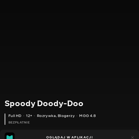
Spoody Doody-Doo
Full HD
12+
Rozrywka
,
Blogerzy
MGG 4.8
BEZPŁATNIE
MGG
448
OGLĄDAJ W APLIKACJI
144