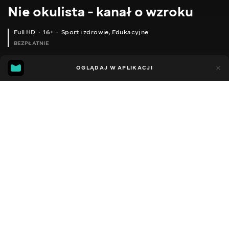
Nie okulista - kanał o wzroku
Full HD
16+
Sport i zdrowie
,
Edukacyjne
BEZPŁATNIE
19
11
OGLĄDAJ W APLIKACJI
Dodano do ulubionych
UDOSTĘPNIJ
Sezon 1
Facebook
Kopiuj link
СЕРІЯ 84
СЕРІЯ 83
2019 - 2023
,
Ukraina
Sport i zdrowie
,
Edukacyjne
,
Rozrywka
,
Blogerzy