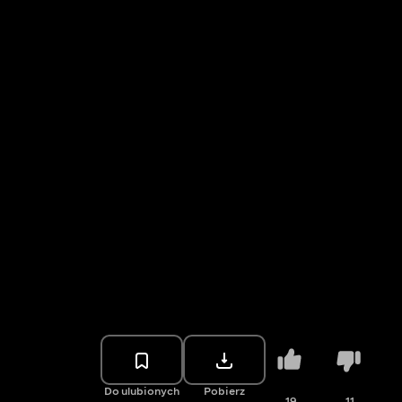
Do ulubionych
Pobierz
19
11