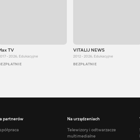
Max TV
VITALIJ NEWS
017 - 2026
,
Edukacyjne
2012 - 2026
,
Edukacyjne
BEZPŁATNIE
BEZPŁATNIE
a partnerów
Na urządzeniach
półpraca
Telewizory i odtwarzacze
multimedialne