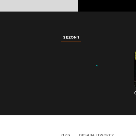
SEZON 1
OPIS
OBSADA I TWÓRCY