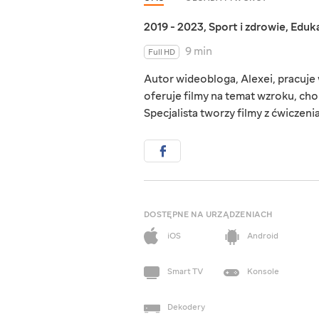
2019 - 2023
,
Sport i zdrowie
,
Eduk
9 min
Full HD
Autor wideobloga, Alexei, pracuje 
oferuje filmy na temat wzroku, ch
Specjalista tworzy filmy z ćwiczen
DOSTĘPNE NA URZĄDZENIACH
iOS
Android
Smart TV
Konsole
Dekodery