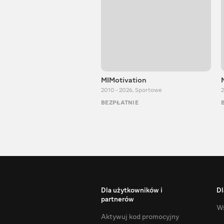
MIMotivation
2010 - 2026
,
Sportowe
2
BEZPŁATNIE
Dla użytkowników i
Dl
partnerów
Ws
Aktywuj kod promocyjny