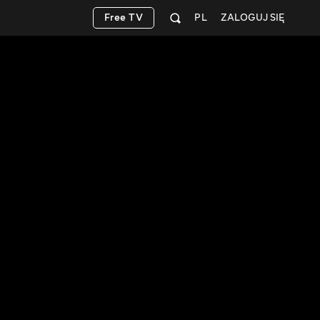
Free TV
PL
ZALOGUJ SIĘ