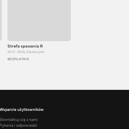
Strefa spawania R
ALEX MASTER
2012 - 2026
,
Edukacyjne
2013 - 2026
,
Edukacyjne
BEZPŁATNIE
BEZPŁATNIE
Wsparcie użytkowników
Skontaktuj się z nami
Pytania i odpowiedzi