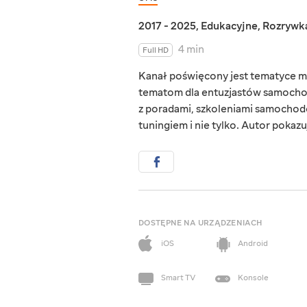
2017 - 2025
,
Edukacyjne
,
Rozrywk
4 min
Full HD
Kanał poświęcony jest tematyce m
tematom dla entuzjastów samocho
z poradami, szkoleniami samochod
tuningiem i nie tylko. Autor pokaz
DOSTĘPNE NA URZĄDZENIACH
iOS
Android
Smart TV
Konsole