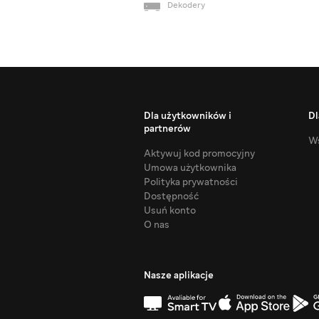
Dekodery
Dla użytkowników i
Dl
partnerów
Ws
Aktywuj kod promocyjny
Umowa użytkownika
Polityka prywatności
Dostępność
Usuń konto
O nas
Nasze aplikacje