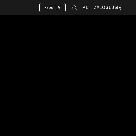
Free TV
PL
ZALOGUJ SIĘ