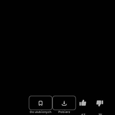
Do ulubionych
Pobierz
63
35