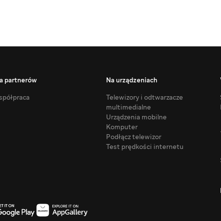
a partnerów
Na urządzeniach
półpraca
Telewizory i odtwarzacze
multimedialne
Urządzenia mobilne
Komputer
Podłącz telewizor
Test prędkości internetu