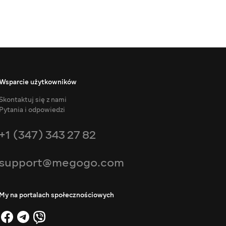
Wsparcie użytkowników
Skontaktuj się z nami
Pytania i odpowiedzi
+1 (347) 343 27 82
support@megogo.com
My na portalach społecznościowych