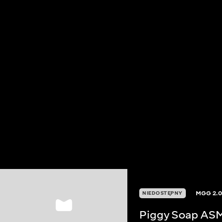
MGG
2.
NIEDOSTĘPNY
Piggy Soap AS