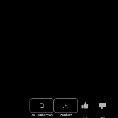
Do ulubionych
Pobierz
116
115