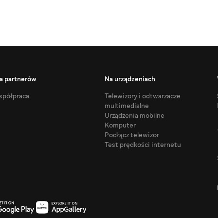
a partnerów
Na urządzeniach
półpraca
Telewizory i odtwarzacze
multimedialne
Urządzenia mobilne
Komputer
Podłącz telewizor
Test prędkości internetu