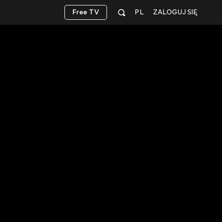
Free TV
PL
ZALOGUJ SIĘ