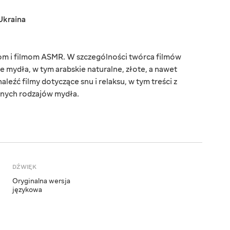
Ukraina
om i filmom ASMR. W szczególności twórca filmów
e mydła, w tym arabskie naturalne, złote, a nawet
leźć filmy dotyczące snu i relaksu, w tym treści z
żnych rodzajów mydła.
DŹWIĘK
Oryginalna wersja
językowa