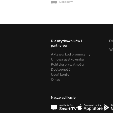
Dekodery
Dla użytkowników i
Dl
partnerów
Ws
Aktywuj kod promocyjny
Umowa użytkownika
Polityka prywatności
Dostępność
Usuń konto
O nas
Nasze aplikacje