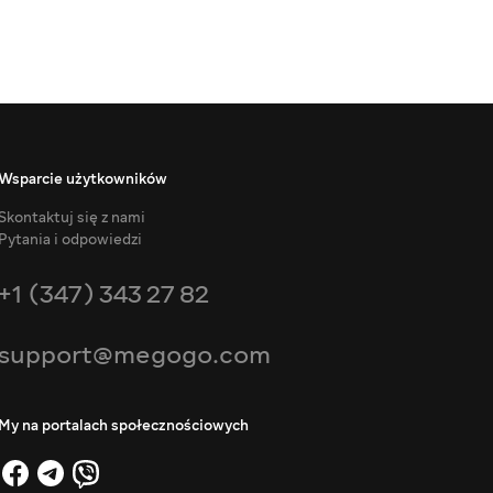
Wsparcie użytkowników
Skontaktuj się z nami
Pytania i odpowiedzi
+1 (347) 343 27 82
support@megogo.com
My na portalach społecznościowych