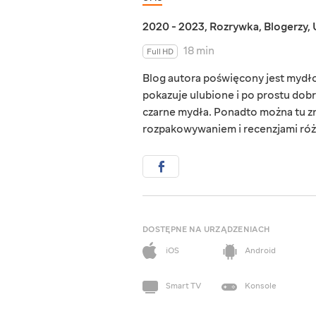
2020 - 2023
,
Rozrywka
,
Blogerzy
,
18 min
Full HD
Blog autora poświęcony jest mydł
pokazuje ulubione i po prostu dobr
czarne mydła. Ponadto można tu zna
rozpakowywaniem i recenzjami ró
DOSTĘPNE NA URZĄDZENIACH
iOS
Android
Smart TV
Konsole