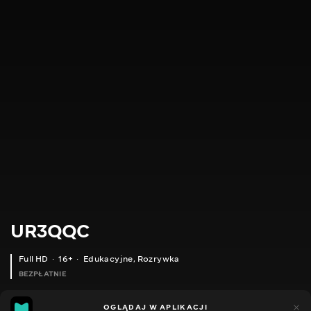
UR3QQC
Full HD
16+
Edukacyjne
,
Rozrywka
BEZPŁATNIE
18
21
OGLĄDAJ W APLIKACJI