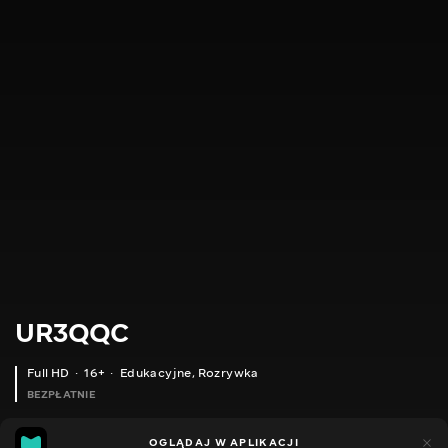
UR3QQC
Full HD
16+
Edukacyjne
,
Rozrywka
BEZPŁATNIE
18
21
OGLĄDAJ W APLIKACJI